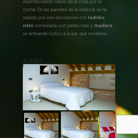
espectaculares cielos de la zona por la
noche. En las paredes de la estancia se ha
optado por una decoración con
ladrillo
visto
combinada con partes lisas y
madera
,
un ambiente rústico a la par que moderno.
ACEBO