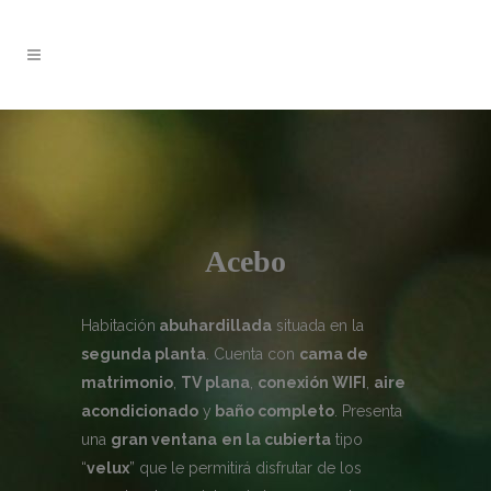
Acebo
Habitación
abuhardillada
situada en la
segunda planta
. Cuenta con
cama de
matrimonio
,
TV plana
,
conexión WIFI
,
aire
acondicionado
y
baño completo
. Presenta
una
gran ventana
en la cubierta
tipo
“
velux
” que le permitirá disfrutar de los