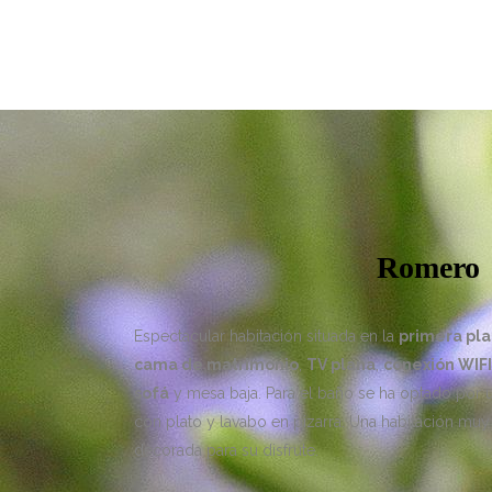
Romero
Espectacular habitación situada en la
primera pla
cama de matrimonio
,
TV plana
,
conexión WIFI
sofá
y mesa baja. Para el baño se ha optado por
con plato y lavabo en pizarra. Una habitación m
decorada para su disfrute.