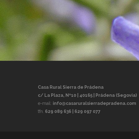
Casa Rural Sierra de Prádena
c/ La Plaza, Nº10 | 40165 | Prádena (Segovia)
e-mail:
info@casaruralsierradepradena.com
tfn.
629 089 636 | 629 097 077