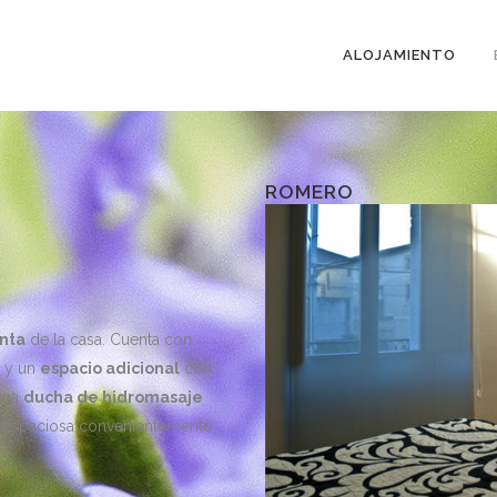
ALOJAMIENTO
ROMERO
nta
de la casa. Cuenta con
y un
espacio adicional
con
 una
ducha de hidromasaje
uy espaciosa convenientemente